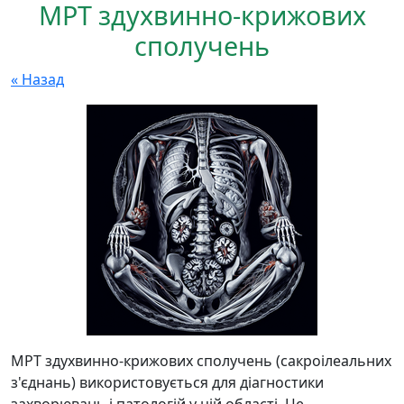
МРТ здухвинно-крижових
сполучень
« Назад
МРТ здухвинно-крижових сполучень (сакроілеальних
з'єднань) використовується для діагностики