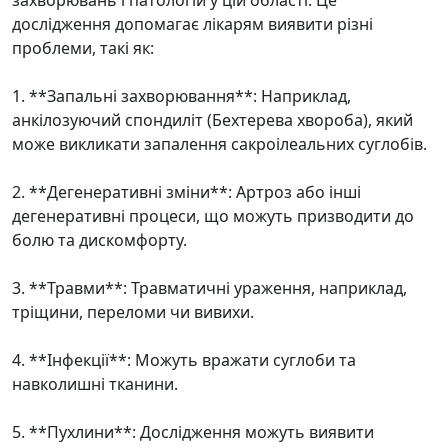
захворювань і патологій у цій області. Це
дослідження допомагає лікарям виявити різні
проблеми, такі як:
1. **Запальні захворювання**: Наприклад,
анкілозуючий спондиліт (Бехтерева хвороба), який
може викликати запалення сакроілеальних суглобів.
2. **Дегенеративні зміни**: Артроз або інші
дегенеративні процеси, що можуть призводити до
болю та дискомфорту.
3. **Травми**: Травматичні ураження, наприклад,
тріщини, переломи чи вивихи.
4. **Інфекції**: Можуть вражати суглоби та
навколишні тканини.
5. **Пухлини**: Дослідження можуть виявити